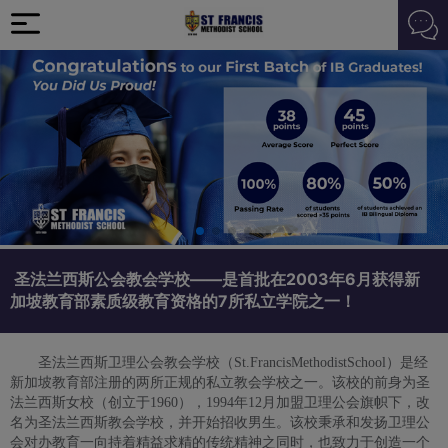
圣法兰西斯公会教会学校——是首批在2003年6月获得新
加坡教育部素质级教育资格的7所私立学院之一！
圣法兰西斯卫理公会教会学校（St.FrancisMethodistSchool）是经
新加坡教育部注册的两所正规的私立教会学校之一。该校的前身为圣
法兰西斯女校（创立于1960），1994年12月加盟卫理公会旗帜下，改
名为圣法兰西斯教会学校，并开始招收男生。该校秉承和发扬卫理公
会对办教育一向持着精益求精的传统精神之同时，也致力于创造一个