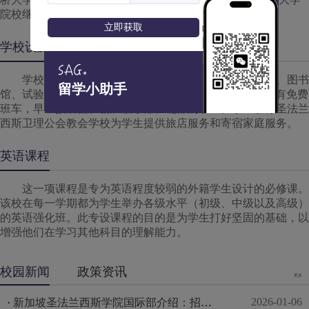
院校继续深造。
立即获取
学校设施
学校除了拥有现代化的教室之外，还设有书店、餐厅、图书
留学小助手
馆、试验室、IT试验室、多功能厅、健身房，而且学校备有免费
班车，早上接居住在新加坡东部、北部的学生。学生服务圣法兰
西斯卫理公会教会学校为学生提供旅店服务和寄宿家庭服务。
英语课程
这一项课程是专为英语程度较弱的外籍学生设计的必修课。
该校在每一学期都为学生举办各级水平（初级、中级以及高级）
的英语强化班。此专设课程的目的是为学生打好坚固的基础，以
增强他们在学习其他科目的理解能力。
校园新闻
政策资讯
更多
2026-01-06
·
新加坡圣法兰西斯学院国际部介绍：招生条件与课程优势