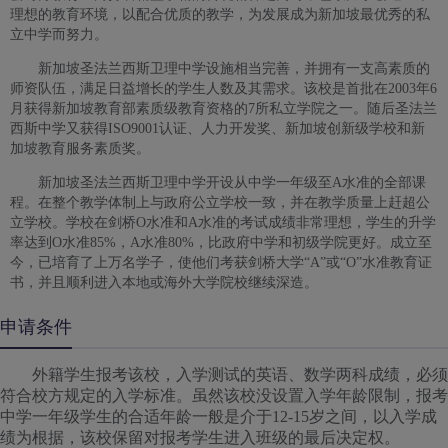
理想的教育环境，以配合优质的教学，为发展成为新加坡最优秀的私
立中学而努力。
新加坡圣法兰西斯卫理中学设施相当完善，并拥有一支高素质的
师资队伍，满足日益增长的学生人数及其需求。该校是首批在2003年6
月获得新加坡教育部素质级教育资格的7所私立学院之一。随后圣法兰
西斯中学又获得ISO9001认证、人力开发奖、新加坡创新级学校和新
加坡教育服务素质奖。
新加坡圣法兰西斯卫理中学开设从中学一年级至A水准的全部课
程。在整个教学体制上与政府公立学校一致，并在教学质量上赶超公
立学校。学校在剑桥O水准和A水准的考试成绩非常理想，学生的升学
率达到O水准85%，A水准80%，比政府中学和初级学院更好。成立至
今，已培育了上万名学子，使他们考获剑桥大学“A”或“O”水准教育证
书，并且顺利进入本地或海外大学院校继续深造。
申请条件
外籍学生报考该校，入学测试的英语、数学两科成绩，必须
符合校方规定的入学标准。虽然该校没设置入学年龄限制，报考
中学一年级学生的合适年龄一般是介于12-15岁之间，以入学成
绩为根据，该校保留对报考学生进入班级的最后决定权。