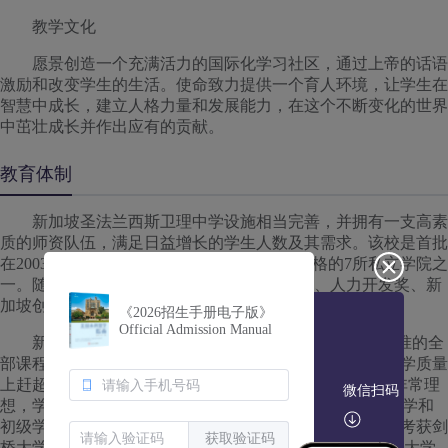
教学文化
愿景创造一个充满活力的国际化学习社区，通过上帝的话语
激励和改变学生的生活。使命致力提供一个育人环境，让学生在
智慧中成长，建立人格力量和发展能力，在这个不断变化的世界
中茁壮成长并作出应有的贡献。
教育体制
新加坡圣法兰西斯卫理中学设施相当完善，并拥有一支高素
质的师资队伍，满足日益增长的学生人数及其需求。该校是首批
在2003年6月获得新加坡教育部素质级教育资格的7所私立学院之
一。随后圣法兰西斯中学又获得ISO9001认证、人力开发奖、新
加坡创新级学校和新加坡教育服务素质奖。
《2026招生手册电子版》
Official Admission Manual
新加坡圣法兰西斯卫理中学开设从中学一年级至A水准的全
部课程。在整个教学体制上与政府公立学校一致，并在教学质量
上赶超公立学校。学校在剑桥O水准和A水准的考试成绩非常理
微信扫码
想，学生的升学率达到O水准85%，A水准80%，比政府中学和
初级学院更好。成立至今，已培育了上万名学子，使他们考获剑
获取验证码
桥大学“A”或“O”水准教育证书，并且顺利进入本地或海外大学