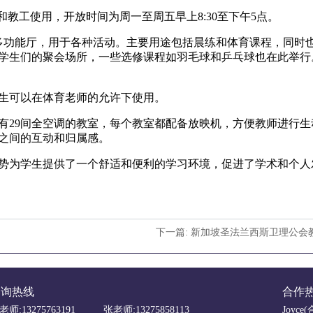
教工使用，开放时间为周一至周五早上8:30至下午5点。
多功能厅，用于各种活动。主要用途包括晨练和体育课程，同时
学生们的聚会场所，一些选修课程如羽毛球和乒乓球也在此举行
生可以在体育老师的允许下使用。
9间全空调的教室，每个教室都配备放映机，方便教师进行生动教
之间的互动和归属感。
为学生提供了一个舒适和便利的学习环境，促进了学术和个人
下一篇: 新加坡圣法兰西斯卫理公会
咨询热线
合作
老师:13275763191
张老师:13275858113
Joyce(