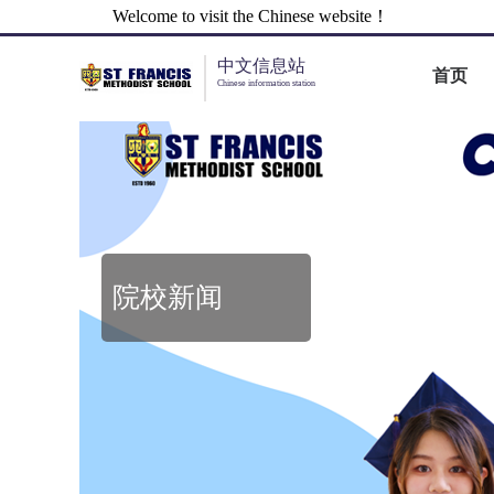
Welcome to visit the Chinese website！
中文信息站
首页
Chinese information station
院校新闻