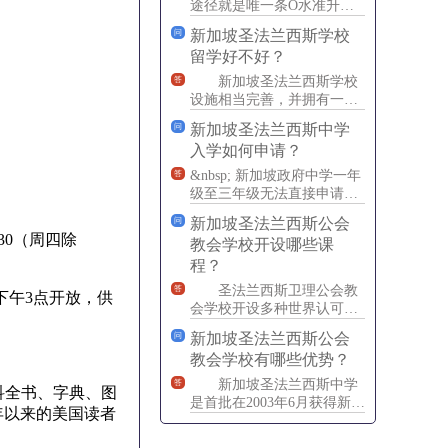
途径就是唯一条O水准升至A
水准的途径。在新加坡圣法
新加坡圣法兰西斯学校
问
兰西斯学校，3个不同的教学
留学好不好？
新加坡圣法兰西斯学校
答
设施相当完善，并拥有一支
高素质的师资队伍，满足日
新加坡圣法兰西斯中学
问
益增长的学生人数及其需
入学如何申请？
求。新
&nbsp; 新加坡政府中学一年
答
级至三年级无法直接申请，
入读中学一年级至三年级的
新加坡圣法兰西斯公会
问
学生，需要参加新加坡
30（周四除
教会学校开设哪些课
程？
圣法兰西斯卫理公会教
答
下午3点开放，供
会学校开设多种世界认可的
中学及大学预科课程，包括
新加坡圣法兰西斯公会
问
剑桥&ldquo;O&rdq
教会学校有哪些优势？
新加坡圣法兰西斯中学
答
科全书、字典、图
是首批在2003年6月获得新加
年以来的美国读者
坡教育部素质级教育资格的7
所私立学院之一。随后