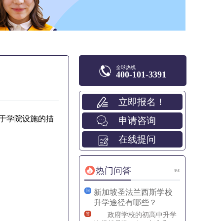
全球热线
400-101-3391
立即报名！
于学院设施的描
申请咨询
在线提问
热门问答
更多
新加坡圣法兰西斯学校
问
升学途径有哪些？
政府学校的初高中升学
答